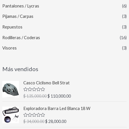
Pantalones / Lycras
(6)
Pijamas / Carpas
(3)
Repuestos
(3)
Rodilleras / Coderas
(16)
Visores
(3)
Más vendidos
E
E
Casco Ciclismo Bell Strat
l
l
p
p
V
$
135,000.00
$
110,000.00
r
r
a
l
e
e
E
E
o
Exploradora Barra Led Blanca 18 W
c
c
l
l
r
a
i
i
p
p
d
V
$
34,000.00
$
28,000.00
o
o
r
r
o
a
c
o
a