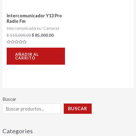
Intercomunicador Y13 Pro
Radio Fm
Intercomunicadores / Camaras
$
110,000.00
$
85,000.00
Valorado
con
AÑADIR AL
0
CARRITO
de
5
Buscar
BUSCAR
Categories