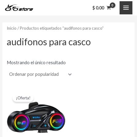
Ir
MAI
$
0.00
al
ME
contenido
Inicio
/ Productos etiquetados “audifonos para casco”
audifonos para casco
Mostrando el único resultado
El
El
precio
precio
¡Oferta!
original
actual
era:
es:
$ 110,000.00.
$ 85,000.00.