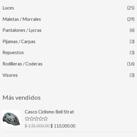
Luces
(25)
Maletas / Morrales
(29)
Pantalones / Lycras
(6)
Pijamas / Carpas
(3)
Repuestos
(3)
Rodilleras / Coderas
(16)
Visores
(3)
Más vendidos
E
E
Casco Ciclismo Bell Strat
l
l
p
p
V
$
135,000.00
$
110,000.00
r
r
a
l
e
e
E
E