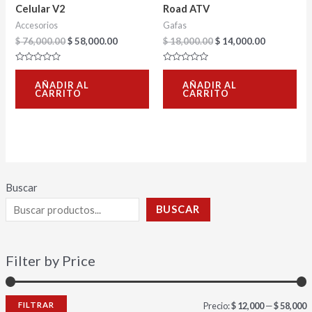
Celular V2
Road ATV
Accesorios
Gafas
$
76,000.00
$
58,000.00
$
18,000.00
$
14,000.00
Valorado
Valorado
con
con
AÑADIR AL
AÑADIR AL
0
0
CARRITO
CARRITO
de
de
5
5
Buscar
BUSCAR
Filter by Price
FILTRAR
Precio:
$ 12,000
—
$ 58,000