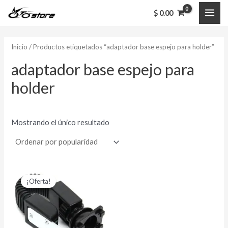
Ir
MAI
$
0.00
al
ME
contenido
Inicio
/ Productos etiquetados “adaptador base espejo para holder”
adaptador base espejo para
holder
Mostrando el único resultado
El
El
precio
precio
¡Oferta!
original
actual
era:
es:
$ 13,000.00.
$ 10,000.00.