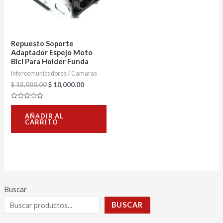
Repuesto Soporte
Adaptador Espejo Moto
Bici Para Holder Funda
Intercomunicadores / Camaras
$
13,000.00
$
10,000.00
Valorado
con
AÑADIR AL
0
CARRITO
de
5
Buscar
BUSCAR