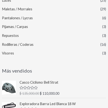
Luces
(25)
Maletas / Morrales
(29)
Pantalones / Lycras
(6)
Pijamas / Carpas
(3)
Repuestos
(3)
Rodilleras / Coderas
(16)
Visores
(3)
Más vendidos
E
E
Casco Ciclismo Bell Strat
l
l
p
p
V
$
135,000.00
$
110,000.00
r
r
a
l
e
e
E
E
o
Exploradora Barra Led Blanca 18 W
c
c
l
l
r