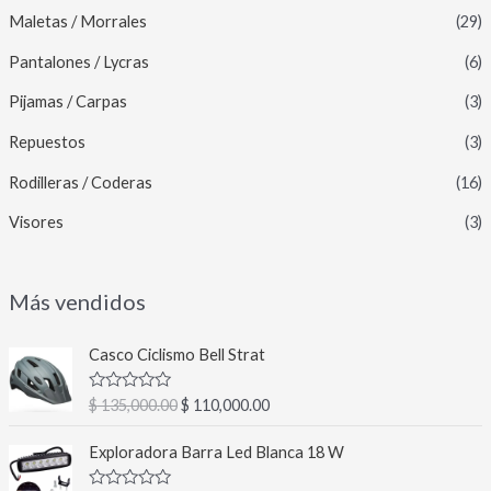
Maletas / Morrales
(29)
Pantalones / Lycras
(6)
Pijamas / Carpas
(3)
Repuestos
(3)
Rodilleras / Coderas
(16)
Visores
(3)
Más vendidos
E
E
Casco Ciclismo Bell Strat
l
l
p
p
V
$
135,000.00
$
110,000.00
r
r
a
l
e
e
E
E
o
Exploradora Barra Led Blanca 18 W
c
c
l
l
r
a
i
i
p
p