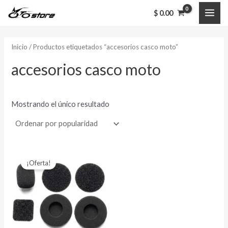
Ir
MAI
$
0.00
al
ME
contenido
Inicio
/ Productos etiquetados “accesorios casco moto”
accesorios casco moto
Mostrando el único resultado
El
El
precio
precio
¡Oferta!
original
actual
era:
es:
$ 13,000.00.
$ 10,000.00.