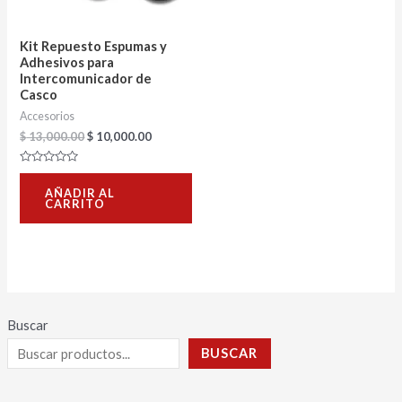
Kit Repuesto Espumas y
Adhesivos para
Intercomunicador de
Casco
Accesorios
$
13,000.00
$
10,000.00
Valorado
con
AÑADIR AL
0
CARRITO
de
5
Buscar
BUSCAR