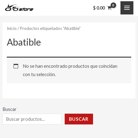
Ir
MAI
$
0.00
al
ME
contenido
Inicio
/ Productos etiquetados “Abatible”
Abatible
No se han encontrado productos que coincidan
con tu selección.
Buscar
BUSCAR