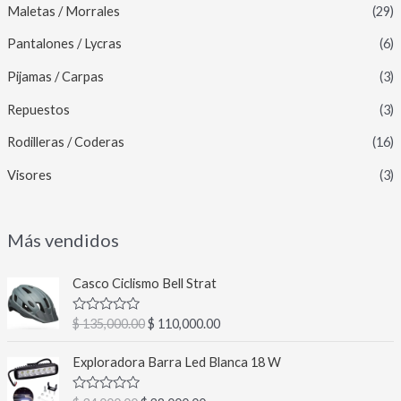
Maletas / Morrales
(29)
Pantalones / Lycras
(6)
Pijamas / Carpas
(3)
Repuestos
(3)
Rodilleras / Coderas
(16)
Visores
(3)
Más vendidos
E
E
Casco Ciclismo Bell Strat
l
l
p
p
V
$
135,000.00
$
110,000.00
r
r
a
l
e
e
E
E
o
Exploradora Barra Led Blanca 18 W
c
c
l
l
r
a
i
i
p
p
d