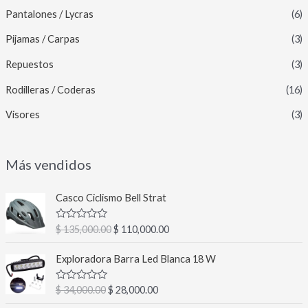
Pantalones / Lycras
(6)
Pijamas / Carpas
(3)
Repuestos
(3)
Rodilleras / Coderas
(16)
Visores
(3)
Más vendidos
E
E
Casco Ciclismo Bell Strat
l
l
p
p
V
$
135,000.00
$
110,000.00
r
r
a
l
e
e
E
E
o
Exploradora Barra Led Blanca 18 W
c
c
l
l
r
a
i
i
p
p
d
V
$
34,000.00
$
28,000.00
o
o
r
r
o
a
c
o
a