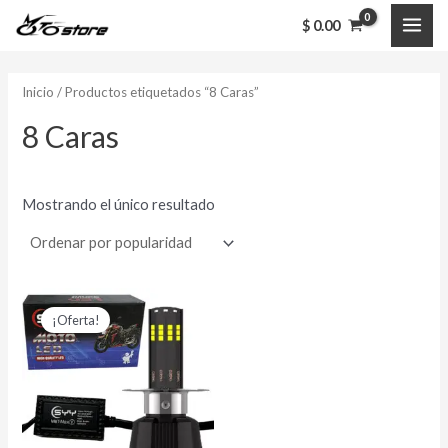
Ir
MAI
$
0.00
al
ME
contenido
Inicio
/ Productos etiquetados “8 Caras”
8 Caras
Mostrando el único resultado
El
El
precio
precio
¡Oferta!
original
actual
era:
es:
$ 56,000.00.
$ 45,000.00.