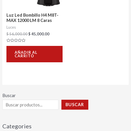
Luz Led Bombillo H4 M8T-
MAX 12000 LM 8 Caras
Luces
$
56,000.00
$
45,000.00
Valorado
con
AÑADIR AL
0
CARRITO
de
5
Buscar
BUSCAR
Categories