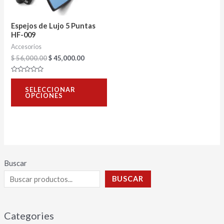
opciones
se
Espejos de Lujo 5 Puntas
pueden
HF-009
Accesorios
elegir
$
56,000.00
$
45,000.00
en
la
Valorado
con
página
SELECCIONAR
0
OPCIONES
de
de
5
producto
Buscar
BUSCAR
Categories