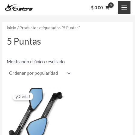
Ir
MAI
$
0.00
al
ME
contenido
Inicio
/ Productos etiquetados “5 Puntas”
5 Puntas
Mostrando el único resultado
El
El
Este
precio
precio
¡Oferta!
producto
original
actual
era:
es:
tiene
$ 56,000.00.
$ 45,000.00.
múltiples
variantes.
Las