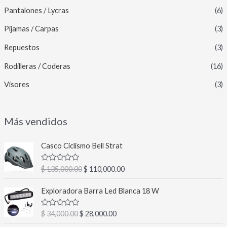
Pantalones / Lycras
(6)
Pijamas / Carpas
(3)
Repuestos
(3)
Rodilleras / Coderas
(16)
Visores
(3)
Más vendidos
E
E
Casco Ciclismo Bell Strat
l
l
p
p
V
$
135,000.00
$
110,000.00
r
r
a
l
e
e
E
E
o
Exploradora Barra Led Blanca 18 W
c
c
l
l
r
a
i
i
p
p
d
V
$
34,000.00
$
28,000.00
o
o
r
r
o
a
c
o
a