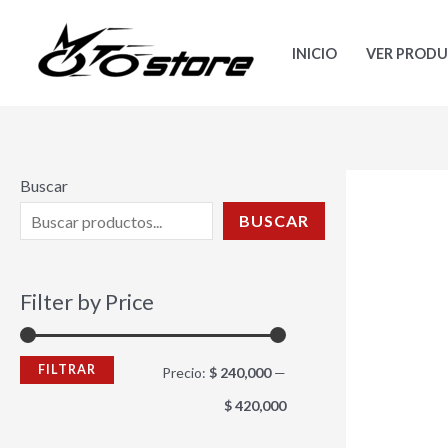
Ir
P
P
al
r
r
INICIO
VER PROD
contenido
e
e
c
c
i
i
o
o
Buscar
m
m
BUSCAR
í
á
n
x
Filter by Price
i
i
m
m
FILTRAR
Precio:
$ 240,000
—
o
o
$ 420,000