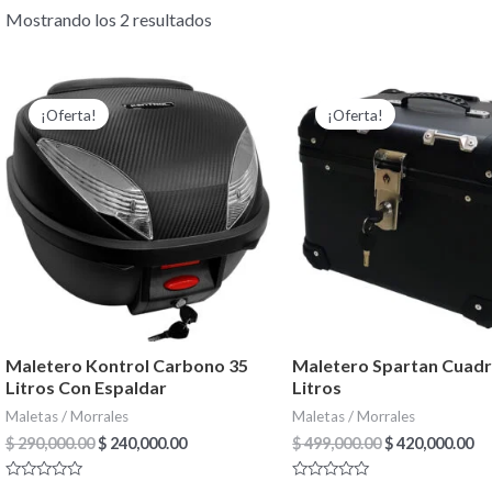
Mostrando los 2 resultados
El
El
El
El
precio
precio
precio
pr
¡Oferta!
¡Oferta!
original
actual
original
ac
era:
es:
era:
es
$ 290,000.00.
$ 240,000.00.
$ 499,000.00.
$ 
Maletero Kontrol Carbono 35
Maletero Spartan Cuad
Litros Con Espaldar
Litros
Maletas / Morrales
Maletas / Morrales
$
290,000.00
$
240,000.00
$
499,000.00
$
420,000.00
Valorado
Valorado