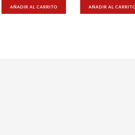
con
con
AÑADIR AL CARRITO
AÑADIR AL CARRIT
0
0
de
de
5
5