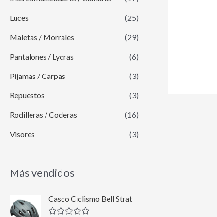
Luces
(25)
Maletas / Morrales
(29)
Pantalones / Lycras
(6)
Pijamas / Carpas
(3)
Repuestos
(3)
Rodilleras / Coderas
(16)
Visores
(3)
Más vendidos
E
E
Casco Ciclismo Bell Strat
l
l
p
p