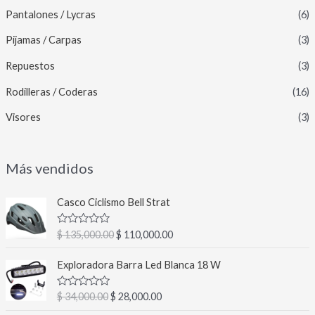
Pantalones / Lycras
(6)
Pijamas / Carpas
(3)
Repuestos
(3)
Rodilleras / Coderas
(16)
Visores
(3)
Más vendidos
E
E
Casco Ciclismo Bell Strat
l
l
p
p
V
$
135,000.00
$
110,000.00
r
r
a
l
e
e
E
E
o
Exploradora Barra Led Blanca 18 W
c
c
l
l
r
a
i
i
p
p
d
V
$
34,000.00
$
28,000.00
o
o
r
r
o
a
c
o
a