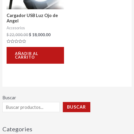
Cargador USB Luz Ojo de
Angel
Accesorios
$
22,000.00
$
18,000.00
Valorado
con
AÑADIR AL
0
CARRITO
de
5
Buscar
BUSCAR
Categories