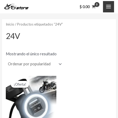
Ir
MAI
$
0.00
al
ME
contenido
Inicio
/ Productos etiquetados “24V”
24V
Mostrando el único resultado
El
El
precio
precio
¡Oferta!
original
actual
era:
es:
$ 22,000.00.
$ 18,000.00.