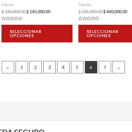
en
Cascos
Cascos
la
$
180,000.00
$
145,000.00
$
505,000.00
$
440,000.00
página
Valorado
Valorado
de
con
con
SELECCIONAR
SELECCIONAR
0
0
OPCIONES
OPCIONES
de
de
producto
5
5
←
1
2
3
4
5
6
7
→