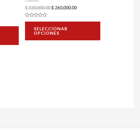
Cascos
en
en
$
320,000.00
$
260,000.00
la
la
página
página
Valorado
con
SELECCIONAR
de
de
0
OPCIONES
de
5
producto
producto