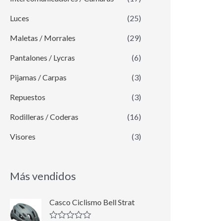
Luces
(25)
Maletas / Morrales
(29)
Pantalones / Lycras
(6)
Pijamas / Carpas
(3)
Repuestos
(3)
Rodilleras / Coderas
(16)
Visores
(3)
Más vendidos
E
E
Casco Ciclismo Bell Strat
l
l
p
p