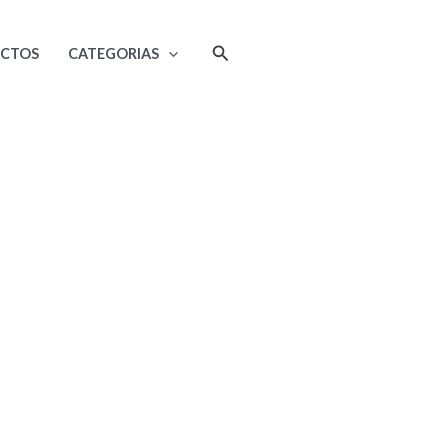
Buscar
UCTOS
CATEGORIAS
My Account
 nec tellus a odio tincidunt auctor a ornare odio.